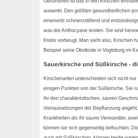
Gesundheit ist das in den Kirschen enthal
auswirkt. Den größten gesundheitlichen pos
einerseits schmerzstillend und entzündungs
was die Anthocyane leisten. Sie sind hervor
Krebs vorbeugt. Man sieht also, Kirschen 
Beispiel seine Obstkiste in Vogtsburg im Kais
Sauerkirsche und Süßkirsche - d
Kirschenarten unterscheiden sich nicht nu
einigen Punkten von der Süßkirsche. Sie is
ihr den charakteristischen, sauren Geschma
Vorraussetzungen der Bepflanzung angeht. 
Krankheiten als ihr saurer Verwandter, sow
können sie sich gegenseitig befruchten. Di
auch mit Süßkirschen, können beide voneina