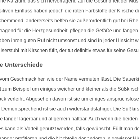
tene Kalzium, das sich hervorragend auf die Gesundheit der Mu
itiven Einfluss haben jedoch die roten Farbstoffe der Kirsche
hemmend, andererseits helfen sie außerordentlich gut bei Rheu
ragend für die Herzgesundheit, pflegen die Gefäße und fangen v
haben ihren guten Ruf nicht umsonst und sind in jeder Hinsich
erstuhl mit Kirschen füllt, der tut definitiv etwas für seine Gesu
ie Unterschiede
r vom Geschmack her, wie der Name vermuten lässt. Die Sauerkir
t zum Beispiel um einiges weicher und kleiner als die Süßkirsc
ck verleiht. Abgesehen davon ist sie um einiges anspruchslose
Dementsprechend ist sie auch widerstandsfähiger. Die Süßkirsc
ie länger lagerbar und allgemein haltbar. Auch wenn die beiden
es kann als Vorteil genutzt werden, falls gewünscht. Füllt man 
nder profitieren und die Nachteile der anderen in gewisser Hi